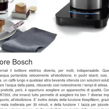
itore Bosch
rnali il bollitore elettrico diventa, per molti, indispensabile. Qu
’acqua portandola velocemente all’ebollizione; in pochi istanti, così,
, un caffè lungo e qualsiasi altra bevanda ottenuta con soluzioni solubil
dare l’acqua della pasta, riducendo così notevolmente i tempi di attesa
 praticità, però, è opportuno scegliere un apparecchio di qualità. C
K7203, che innanzi tutto permette di scegliere fra ben 7 diverse imp
unto, all’ebollizione. E’ inoltre dotato della funzione KeepWarm, grazi
resta inalterata per 30 minuti, e della funzione 1 tazza per piccole