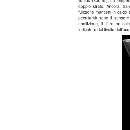
liquido (300 ml). La temper
doppio strato. Ancora, tram
funzione mantieni in caldo 
peculiarità sono il sensor
ebollizione, il filtro antic
indicatore del livello dell’acq