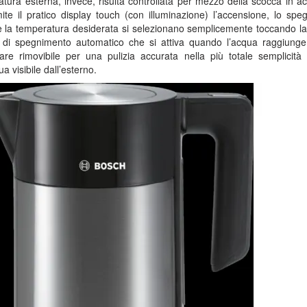
atura esterna, invece, risulta controllata per mezzo della scocca in ac
ite il pratico display touch (con illuminazione) l’accensione, lo spe
e la temperatura desiderata si selezionano semplicemente toccando la
e di spegnimento automatico che si attiva quando l’acqua raggiunge 
alcare rimovibile per una pulizia accurata nella più totale semplicità 
ua visibile dall’esterno.