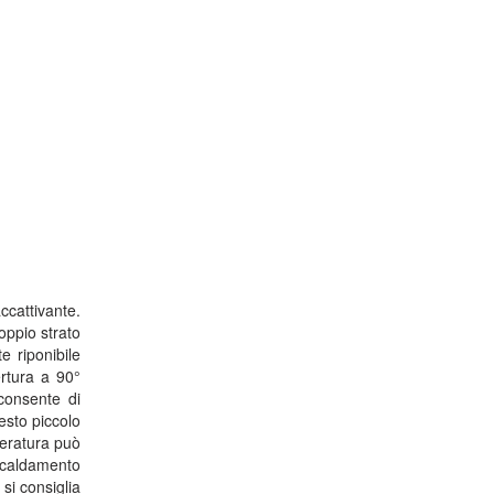
ccattivante.
oppio strato
e riponibile
ertura a 90°
 consente di
esto piccolo
peratura può
iscaldamento
si consiglia