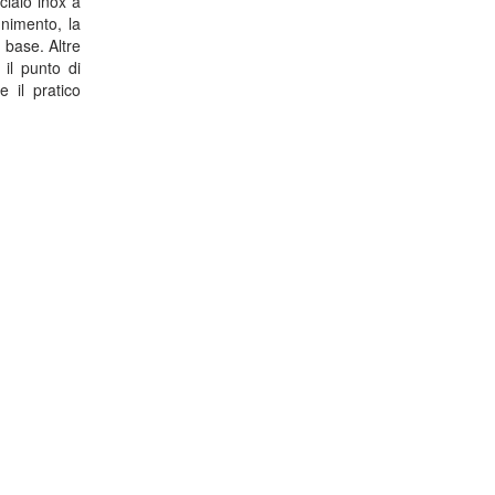
ciaio inox a
gnimento, la
 base. Altre
il punto di
e il pratico