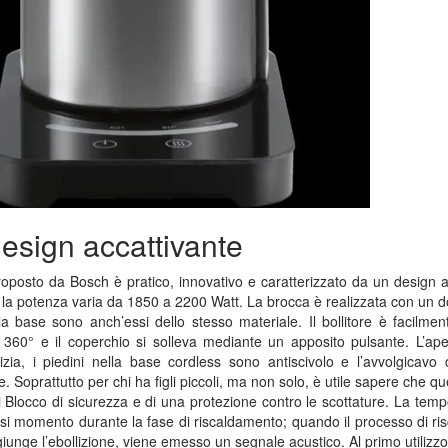
esign accattivante
 proposto da Bosch è pratico, innovativo e caratterizzato da un design a
ri, la potenza varia da 1850 a 2200 Watt. La brocca è realizzata con un d
 la base sono anch’essi dello stesso materiale. Il bollitore è facilment
a 360° e il coperchio si solleva mediante un apposito pulsante. L’ap
ulizia, i piedini nella base cordless sono antiscivolo e l’avvolgicavo
 Soprattutto per chi ha figli piccoli, ma non solo, è utile sapere che qu
i Blocco di sicurezza e di una protezione contro le scottature. La tem
asi momento durante la fase di riscaldamento; quando il processo di r
iunge l’ebollizione, viene emesso un segnale acustico. Al primo utilizzo 