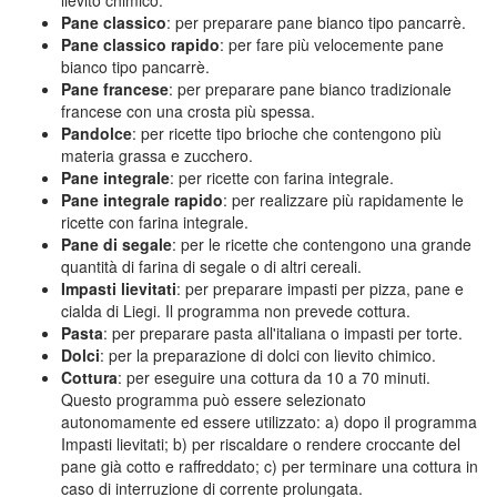
lievito chimico.
Pane classico
: per preparare pane bianco tipo pancarrè.
Pane classico rapido
: per fare più velocemente pane
bianco tipo pancarrè.
Pane francese
: per preparare pane bianco tradizionale
francese con una crosta più spessa.
Pandolce
: per ricette tipo brioche che contengono più
materia grassa e zucchero.
Pane integrale
: per ricette con farina integrale.
Pane integrale rapido
: per realizzare più rapidamente le
ricette con farina integrale.
Pane di segale
: per le ricette che contengono una grande
quantità di farina di segale o di altri cereali.
Impasti lievitati
: per preparare impasti per pizza, pane e
cialda di Liegi. Il programma non prevede cottura.
Pasta
: per preparare pasta all'italiana o impasti per torte.
Dolci
: per la preparazione di dolci con lievito chimico.
Cottura
: per eseguire una cottura da 10 a 70 minuti.
Questo programma può essere selezionato
autonomamente ed essere utilizzato: a) dopo il programma
Impasti lievitati; b) per riscaldare o rendere croccante del
pane già cotto e raffreddato; c) per terminare una cottura in
caso di interruzione di corrente prolungata.