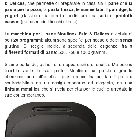
& Delices
, che permette di preparare in casa sia il
pane
che la
pasta per la pizza
, la
pasta fresca
, le
marmellate
, il
porridge
, lo
yogurt
(classico e da bere) e addirittura una serie di
prodotti
caseari
(per esempio i fiocchi di latte).
La
macchina per il pane Moulinex Pain & Delices
è dotata di
ben
20 programmi
; alcuni sono specifici per ricette e dolci
senza
glutine
. Si sceglie inoltre, a seconda delle esigenze, fra
3
differenti formati di pane
: 500, 750 e 1000 grammi.
Stiamo parlando, quindi, di un apparecchio di qualità. Ma poiché
l’occhio vuole la sua parte, Moulinex ha prestato grande
attenzione pure all’estetica: questa macchina per fare il pane è
contraddistinta da un design moderno ed elegante, da una
finitura metallica
che si rivela perfetta per le cucine arredate in
stile contemporaneo.