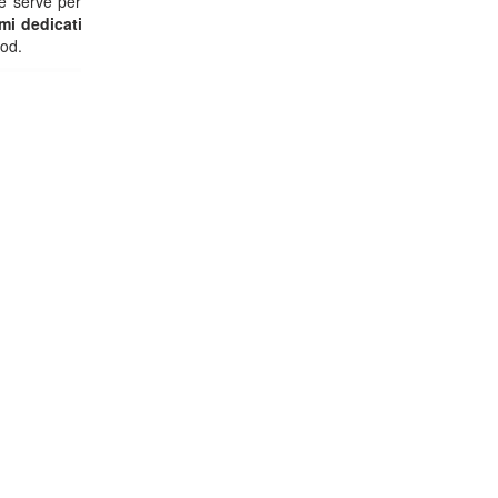
e serve per
mi dedicati
ood.