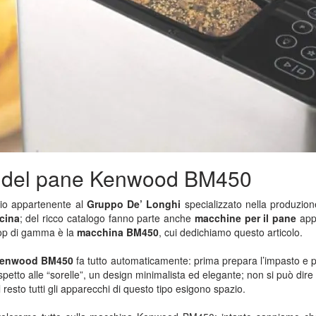
 del pane Kenwood BM450
io appartenente al
Gruppo De’ Longhi
specializzato nella produzio
ucina
; del ricco catalogo fanno parte anche
macchine per il pane
app
a top di gamma è la
macchina BM450
, cui dedichiamo questo articolo.
 Kenwood BM450
fa tutto automaticamente: prima prepara l’impasto e p
petto alle “sorelle”, un design minimalista ed elegante; non si può dire
resto tutti gli apparecchi di questo tipo esigono spazio.