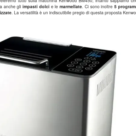
 sveleremo tutto sulla macchina Kenwood BM450; intanto sappiamo ch
ma anche gli
impasti dolci
e le
marmellate
. Ci sono inoltre
5 program
izzate
. La versatilità è un indiscutibile pregio di questa proposta Kenw