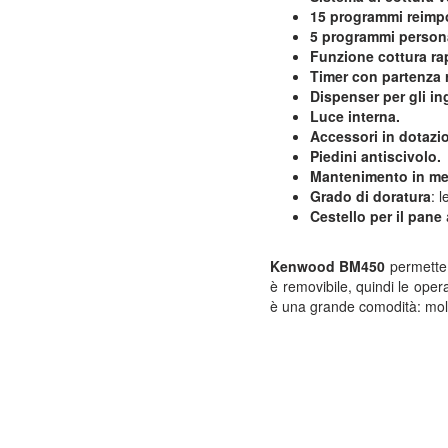
15 programmi reimpo
5 programmi persona
Funzione cottura ra
Timer con partenza r
Dispenser per gli in
Luce interna.
Accessori in dotazi
Piedini antiscivolo.
Mantenimento in m
Grado di doratura
: 
Cestello per il pane
Kenwood BM450
permette
è removibile, quindi le opera
è una grande comodità: molti