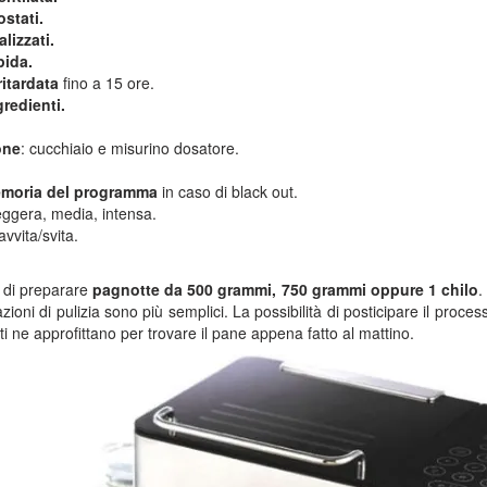
stati.
lizzati.
pida.
itardata
fino a 15 ore.
gredienti.
one
: cucchiaio e misurino dosatore.
emoria del programma
in caso di black out.
leggera, media, intensa.
avvita/svita.
 di preparare
pagnotte da 500 grammi, 750 grammi oppure 1 chilo
.
zioni di pulizia sono più semplici. La possibilità di posticipare il proces
 ne approfittano per trovare il pane appena fatto al mattino.