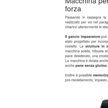
Macchina per
forza
Passando in rassegna la 
realizzato per voi nel para
chiarirvi ulteriormente le ide
Il gancio impastatore
può 
stato progettato per incorpo
cestello. La
struttura in 
macchina solida, robusta e
pane desiderato, una crost
La macchina è dotata anch
anche
pane senza glutine
.
Inoltre è possibile
memoriz
pre-riscaldamento, impasto, 