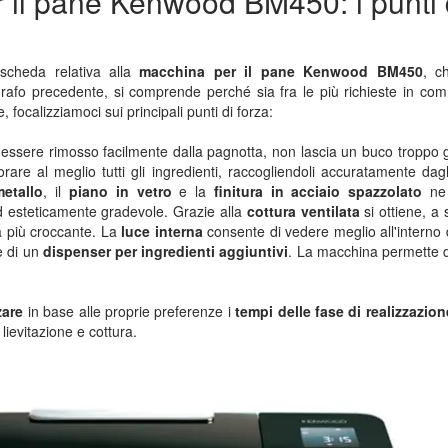
 il pane Kenwood BM450: i punti 
scheda relativa alla
macchina per il pane Kenwood BM450
, c
grafo precedente, si comprende perché sia fra le più richieste in co
e, focalizziamoci sui principali punti di forza:
essere rimosso facilmente dalla pagnotta, non lascia un buco troppo
rare al meglio tutti gli ingredienti, raccogliendoli accuratamente dagl
metallo
, il
piano in vetro
e la
finitura in acciaio spazzolato
ne 
d esteticamente gradevole. Grazie alla
cottura ventilata
si ottiene, a
a più croccante. La
luce interna
consente di vedere meglio all'interno d
e di un
dispenser per ingredienti aggiuntivi
. La macchina permette 
zare
in base alle proprie preferenze i
tempi delle fase di realizzazio
lievitazione e cottura.