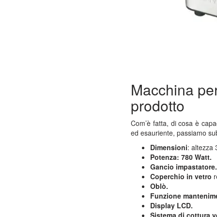
Macchina pe
prodotto
Com’è fatta, di cosa è cap
ed esauriente, passiamo subit
Dimensioni
: altezza
Potenza: 780 Watt.
Gancio impastatore
Coperchio in vetro
r
Oblò.
Funzione mantenime
Display LCD.
Sistema di cottura v