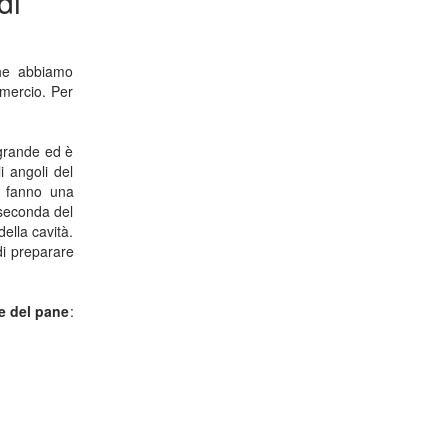
di
he abbiamo
mmercio. Per
 grande ed è
i angoli del
fanno una
 seconda del
ella cavità.
di preparare
ne del pane
: