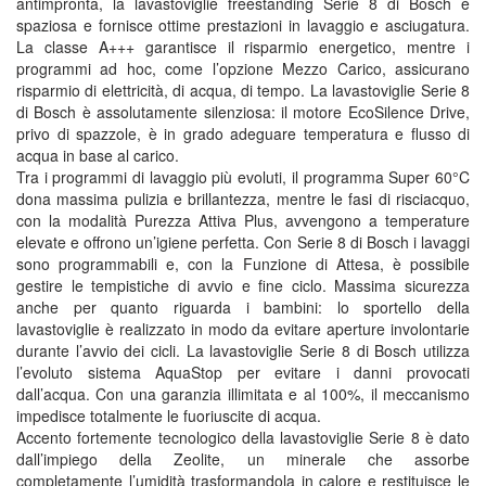
antimpronta, la lavastoviglie freestanding Serie 8 di Bosch è
spaziosa e fornisce ottime prestazioni in lavaggio e asciugatura.
La classe A+++ garantisce il risparmio energetico, mentre i
programmi ad hoc, come l’opzione Mezzo Carico, assicurano
risparmio di elettricità, di acqua, di tempo. La lavastoviglie Serie 8
di Bosch è assolutamente silenziosa: il motore EcoSilence Drive,
privo di spazzole, è in grado adeguare temperatura e flusso di
acqua in base al carico.
Tra i programmi di lavaggio più evoluti, il programma Super 60°C
dona massima pulizia e brillantezza, mentre le fasi di risciacquo,
con la modalità Purezza Attiva Plus, avvengono a temperature
elevate e offrono un’igiene perfetta. Con Serie 8 di Bosch i lavaggi
sono programmabili e, con la Funzione di Attesa, è possibile
gestire le tempistiche di avvio e fine ciclo. Massima sicurezza
anche per quanto riguarda i bambini: lo sportello della
lavastoviglie è realizzato in modo da evitare aperture involontarie
durante l’avvio dei cicli. La lavastoviglie Serie 8 di Bosch utilizza
l’evoluto sistema AquaStop per evitare i danni provocati
dall’acqua. Con una garanzia illimitata e al 100%, il meccanismo
impedisce totalmente le fuoriuscite di acqua.
Accento fortemente tecnologico della lavastoviglie Serie 8 è dato
dall’impiego della Zeolite, un minerale che assorbe
completamente l’umidità trasformandola in calore e restituisce le