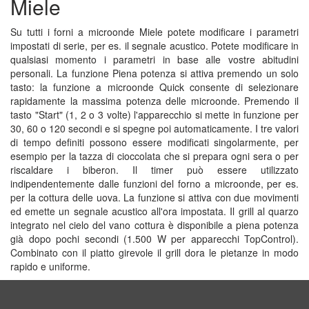
Miele
Su tutti i forni a microonde Miele potete modificare i parametri
impostati di serie, per es. il segnale acustico. Potete modificare in
qualsiasi momento i parametri in base alle vostre abitudini
personali. La funzione Piena potenza si attiva premendo un solo
tasto: la funzione a microonde Quick consente di selezionare
rapidamente la massima potenza delle microonde. Premendo il
tasto "Start" (1, 2 o 3 volte) l'apparecchio si mette in funzione per
30, 60 o 120 secondi e si spegne poi automaticamente. I tre valori
di tempo definiti possono essere modificati singolarmente, per
esempio per la tazza di cioccolata che si prepara ogni sera o per
riscaldare i biberon. Il timer può essere utilizzato
indipendentemente dalle funzioni del forno a microonde, per es.
per la cottura delle uova. La funzione si attiva con due movimenti
ed emette un segnale acustico all'ora impostata. Il grill al quarzo
integrato nel cielo del vano cottura è disponibile a piena potenza
già dopo pochi secondi (1.500 W per apparecchi TopControl).
Combinato con il piatto girevole il grill dora le pietanze in modo
rapido e uniforme.