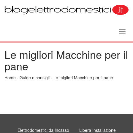
Toggl
navig
Le migliori Macchine per il
pane
Home
-
Guide e consigli
-
Le migliori Macchine per il pane
Elettrodomestici da Incasso
Libera Installazione