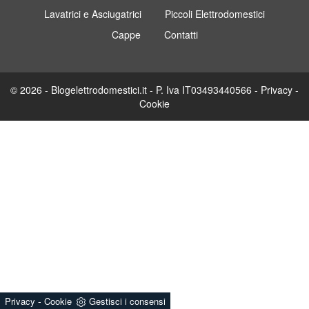
Lavatrici e Asciugatrici
Piccoli Elettrodomestici
Cappe
Contatti
© 2026 - Blogelettrodomestici.it - P. Iva IT03493440566 -
Privacy
-
Cookie
-
Privacy
Cookie
Gestisci i consensi