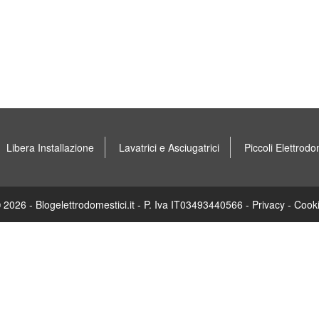
Libera Installazione
Lavatrici e Asciugatrici
Piccoli Elettrodo
 2026 - Blogelettrodomestici.it - P. Iva IT03493440566 -
Privacy
-
Cook