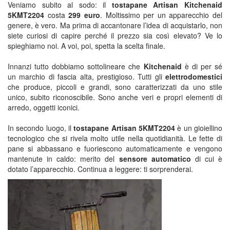
Veniamo subito al sodo: il
tostapane Artisan Kitchenaid
5KMT2204
costa
299 euro
. Moltissimo per un apparecchio del
genere, è vero. Ma prima di accantonare l’idea di acquistarlo, non
siete curiosi di capire perché il prezzo sia così elevato? Ve lo
spieghiamo noi. A voi, poi, spetta la scelta finale.
Innanzi tutto dobbiamo sottolineare che
Kitchenaid
è di per sé
un marchio di fascia alta, prestigioso. Tutti gli
elettrodomestici
che produce, piccoli e grandi, sono caratterizzati da uno stile
unico, subito riconoscibile. Sono anche veri e propri elementi di
arredo, oggetti iconici.
In secondo luogo, il
tostapane Artisan 5KMT2204
è un gioiellino
tecnologico che si rivela molto utile nella quotidianità. Le fette di
pane si abbassano e fuoriescono automaticamente e vengono
mantenute in caldo: merito del
sensore automatico
di cui è
dotato l’apparecchio. Continua a leggere: ti sorprenderai.