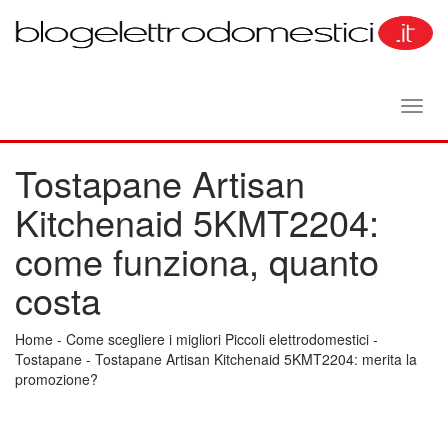
Toggl
navig
Tostapane Artisan
Kitchenaid 5KMT2204:
come funziona, quanto
costa
Home
-
Come scegliere i migliori Piccoli elettrodomestici
-
Tostapane
-
Tostapane Artisan Kitchenaid 5KMT2204: merita la
promozione?