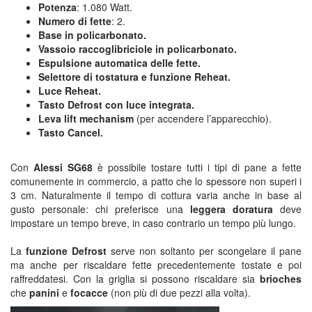
Potenza
: 1.080 Watt.
Numero di fette
: 2.
Base in policarbonato.
Vassoio raccoglibriciole in policarbonato.
Espulsione automatica delle fette.
Selettore di tostatura e funzione Reheat.
Luce Reheat.
Tasto Defrost con luce integrata.
Leva lift mechanism
(per accendere l’apparecchio).
Tasto Cancel.
Con
Alessi SG68
è possibile tostare tutti i tipi di pane a fette
comunemente in commercio, a patto che lo spessore non superi i
3 cm. Naturalmente il tempo di cottura varia anche in base al
gusto personale: chi preferisce una
leggera doratura
deve
impostare un tempo breve, in caso contrario un tempo più lungo.
La
funzione Defrost
serve non soltanto per scongelare il pane
ma anche per riscaldare fette precedentemente tostate e poi
raffreddatesi. Con la griglia si possono riscaldare sia
brioches
che
panini
e
focacce
(non più di due pezzi alla volta).