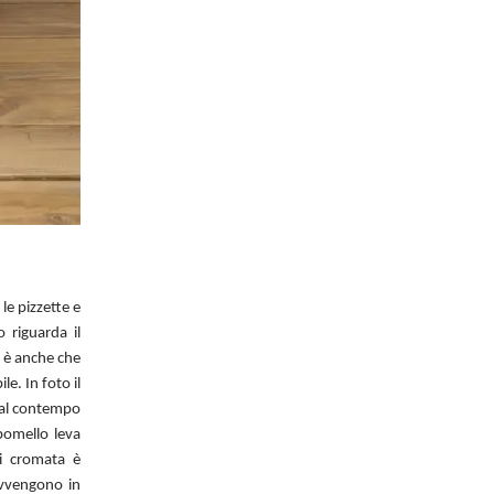
 le pizzette e
o riguarda il
e è anche che
le. In foto il
e al contempo
 pomello leva
di cromata è
avvengono in