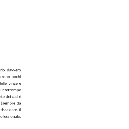
arlo davvero
orrono pochi
elle pinze e
he interrompe
te dei casi è
ti (sempre da
iscaldare. Il
rofessionale.
o.