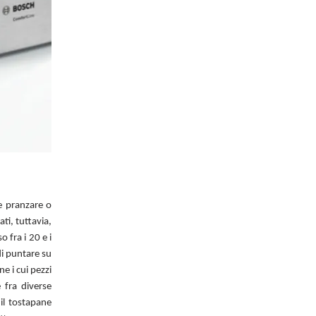
e pranzare o
ti, tuttavia,
 fra i 20 e i
di puntare su
ne i cui pezzi
 fra diverse
il tostapane