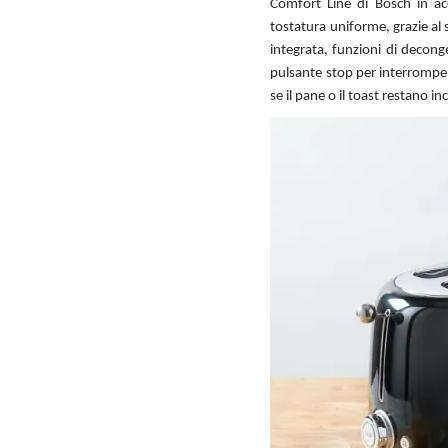
Comfort Line di Bosch in acc
tostatura uniforme, grazie al 
integrata, funzioni di decong
pulsante stop per interromper
se il pane o il toast restano in