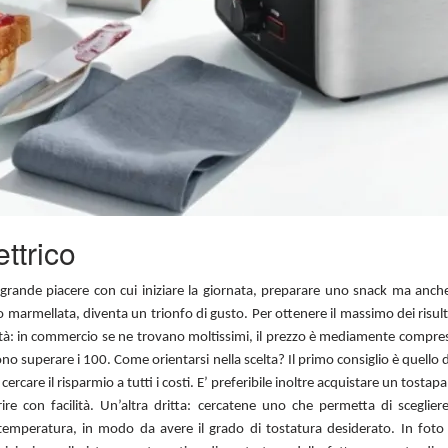
ttrico
, grande piacere con cui iniziare la giornata, preparare uno snack ma anch
 marmellata, diventa un trionfo di gusto. Per ottenere il massimo dei risulta
tà: in commercio se ne trovano moltissimi, il prezzo è mediamente compreso
o superare i 100. Come orientarsi nella scelta? Il primo consiglio è quello 
ercare il risparmio a tutti i costi. E’ preferibile inoltre acquistare un tostapa
ire con facilità. Un’altra dritta: cercatene uno che permetta di scegliere
a temperatura, in modo da avere il grado di tostatura desiderato. In foto 