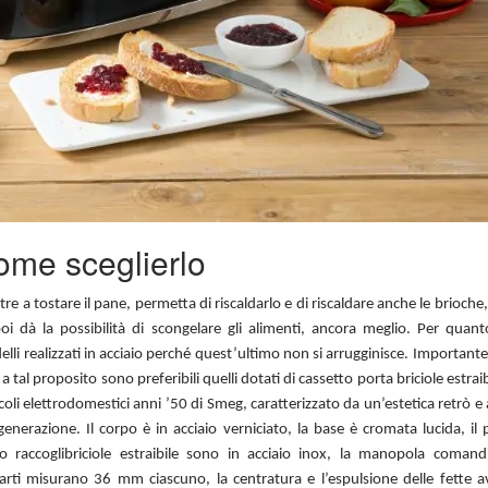
ome sceglierlo
re a tostare il pane, permetta di riscaldarlo e di riscaldare anche le brioche,
oi dà la possibilità di scongelare gli alimenti, ancora meglio. Per quant
delli realizzati in acciaio perché quest’ultimo non si arrugginisce. Important
 tal proposito sono preferibili quelli dotati di cassetto porta briciole estraibi
coli elettrodomestici anni ’50 di Smeg, caratterizzato da un’estetica retrò 
enerazione. Il corpo è in acciaio verniciato, la base è cromata lucida, il
tto raccoglibriciole estraibile sono in acciaio inox, la manopola coman
arti misurano 36 mm ciascuno, la centratura e l’espulsione delle fette 