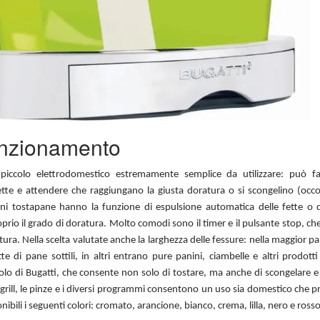
unzionamento
 piccolo elettrodomestico estremamente semplice da utilizzare: può f
fette e attendere che raggiungano la giusta doratura o si scongelino (occ
cuni tostapane hanno la funzione di espulsione automatica delle fette o d
prio il grado di doratura. Molto comodi sono il timer e il pulsante stop, c
ura. Nella scelta valutate anche la larghezza delle fessure: nella maggior par
ette di pane sottili, in altri entrano pure panini, ciambelle e altri prodot
olo di Bugatti, che consente non solo di tostare, ma anche di scongelare e r
 grill, le pinze e i diversi programmi consentono un uso sia domestico che p
ibili i seguenti colori: cromato, arancione, bianco, crema, lilla, nero e ross