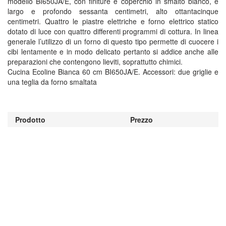
modello BI650JA/E, con finiture e coperchio in smalto bianco, è
largo e profondo sessanta centimetri, alto ottantacinque
centimetri. Quattro le piastre elettriche e forno elettrico statico
dotato di luce con quattro differenti programmi di cottura. In linea
generale l’utilizzo di un forno di questo tipo permette di cuocere i
cibi lentamente e in modo delicato pertanto si addice anche alle
preparazioni che contengono lieviti, soprattutto chimici.
Cucina Ecoline Bianca 60 cm BI650JA/E. Accessori: due griglie e
una teglia da forno smaltata
Prodotto
Prezzo