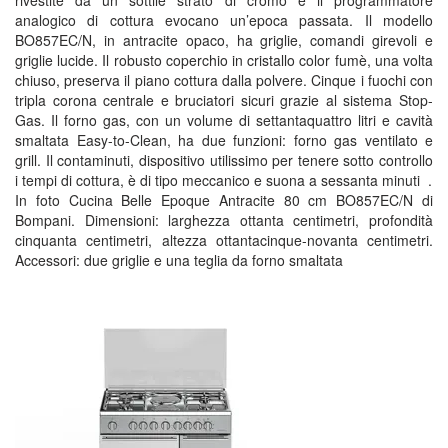
rivestite da un sottile strato di cromo e il programmatore
analogico di cottura evocano un’epoca passata. Il modello
BO857EC/N, in antracite opaco, ha griglie, comandi girevoli e
griglie lucide. Il robusto coperchio in cristallo color fumè, una volta
chiuso, preserva il piano cottura dalla polvere. Cinque i fuochi con
tripla corona centrale e bruciatori sicuri grazie al sistema Stop-
Gas. Il forno gas, con un volume di settantaquattro litri e cavità
smaltata Easy-to-Clean, ha due funzioni: forno gas ventilato e
grill. Il contaminuti, dispositivo utilissimo per tenere sotto controllo
i tempi di cottura, è di tipo meccanico e suona a sessanta minuti .
In foto Cucina Belle Epoque Antracite 80 cm BO857EC/N di
Bompani. Dimensioni: larghezza ottanta centimetri, profondità
cinquanta centimetri, altezza ottantacinque-novanta centimetri.
Accessori: due griglie e una teglia da forno smaltata