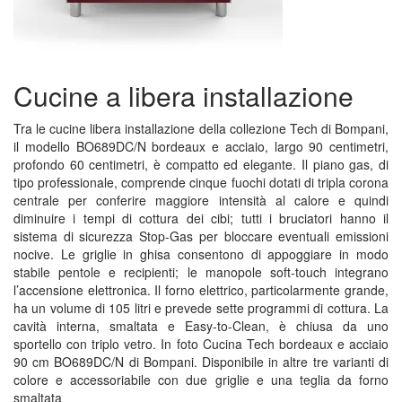
Cucine a libera installazione
Tra le cucine libera installazione della collezione Tech di Bompani,
il modello BO689DC/N bordeaux e acciaio, largo 90 centimetri,
profondo 60 centimetri, è compatto ed elegante. Il piano gas, di
tipo professionale, comprende cinque fuochi dotati di tripla corona
centrale per conferire maggiore intensità al calore e quindi
diminuire i tempi di cottura dei cibi; tutti i bruciatori hanno il
sistema di sicurezza Stop-Gas per bloccare eventuali emissioni
nocive. Le griglie in ghisa consentono di appoggiare in modo
stabile pentole e recipienti; le manopole soft-touch integrano
l’accensione elettronica. Il forno elettrico, particolarmente grande,
ha un volume di 105 litri e prevede sette programmi di cottura. La
cavità interna, smaltata e Easy-to-Clean, è chiusa da uno
sportello con triplo vetro. In foto Cucina Tech bordeaux e acciaio
90 cm BO689DC/N di Bompani. Disponibile in altre tre varianti di
colore e accessoriabile con due griglie e una teglia da forno
smaltata