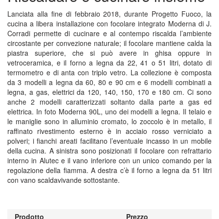
Lanciata alla fine di febbraio 2018, durante Progetto Fuoco, la
cucina a libera installazione con focolare integrato Moderna di J.
Corradi permette di cucinare e al contempo riscalda l’ambiente
circostante per convezione naturale; il focolare mantiene calda la
piastra superiore, che si può avere in ghisa oppure in
vetroceramica, e il forno a legna da 22, 41 o 51 litri, dotato di
termometro e di anta con triplo vetro. La collezione è composta
da 3 modelli a legna da 60, 80 e 90 cm e 6 modelli combinati a
legna, a gas, elettrici da 120, 140, 150, 170 e 180 cm. Ci sono
anche 2 modelli caratterizzati soltanto dalla parte a gas ed
elettrica. In foto Moderna 90L, uno dei modelli a legna. Il telaio e
le maniglie sono in alluminio cromato, lo zoccolo è in metallo, il
raffinato rivestimento esterno è in acciaio rosso verniciato a
polveri; i fianchi areati facilitano l’eventuale incasso in un mobile
della cucina. A sinistra sono posizionati il focolare con refrattario
interno in Alutec e il vano inferiore con un unico comando per la
regolazione della fiamma. A destra c’è il forno a legna da 51 litri
con vano scaldavivande sottostante.
Prodotto
Prezzo