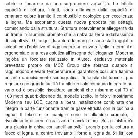
sobrio e lineare e da una sorprendere versatilità. Le infinite
capacità di cottura, infatti, sono affiancate dalla capacità di
emanare calore tramite il combustibile ecologico per eccellenza:
la legna. Ma scopriamo questa nuova proposta nei dettagli,
cominciando dalla struttura. Struttura notevolmente alleggerita da
un frame in alluminio cromato che la rialza da terra e dall’assenza
di spigoli vivi. Gli angoli, le ante e le maniglie sono stati raggiati e
saldati con l’obiettivo di raggiungere un elevato livello in termini di
ergonomia e una resa estetica all’insegna dell’eleganza. Moderna
ingloba un focolare realizzato in Alutec, esclusivo materiale
brevettato proprio da MCZ Group che sbianca quando si
raggiungono elevate temperature e garantisce così una fiamma
brillante e decisamente scenografica. L’intensità del fuoco si può
regolare con grande facilità tramite un solo comando integrato nel
vano ed è possibile riscaldare ambienti che misurano dai 70 ai
100 metri quadri: dipende dal modello scelto. In foto vi mostriamo
Moderna 180 LGE, cucina a libera installazione combinata che
integra la parte funzionante tramite gas/elettricità con la cucina a
legna. Il telaio e le maniglie sono in alluminio cromato, il
rivestimento esterno è realizzato in acciaio inox. Sulla sinistra c’è
una piastra in ghisa con anelli amovibili proprio per la cottura a
fuoco di legna, al centro troviamo il forno a legna da 51 litri con