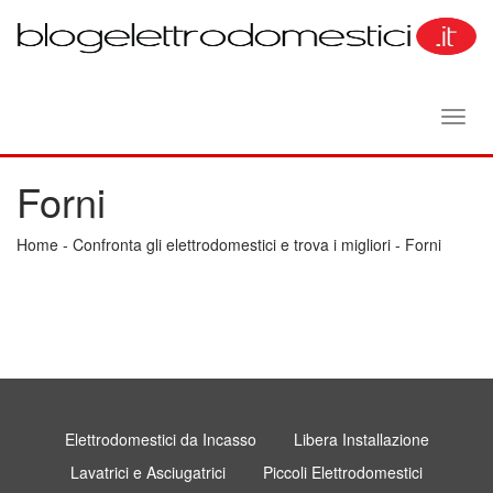
Toggl
navig
Forni
Home
-
Confronta gli elettrodomestici e trova i migliori
-
Forni
Elettrodomestici da Incasso
Libera Installazione
Lavatrici e Asciugatrici
Piccoli Elettrodomestici